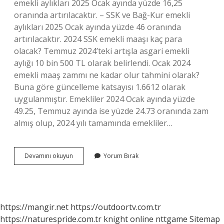
emekli aylıkları 2025 Ocak ayında yüzde 16,25
oranında artırılacaktır. – SSK ve Bağ-Kur emekli
aylıkları 2025 Ocak ayında yüzde 46 oranında
artırılacaktır. 2024 SSK emekli maaşı kaç para
olacak? Temmuz 2024’teki artışla asgari emekli
aylığı 10 bin 500 TL olarak belirlendi. Ocak 2024
emekli maaş zammı ne kadar olur tahmini olarak?
Buna göre güncelleme katsayısı 1.6612 olarak
uygulanmıştır. Emekliler 2024 Ocak ayında yüzde
49.25, Temmuz ayında ise yüzde 24.73 oranında zam
almış olup, 2024 yılı tamamında emekliler…
Emekli
Devamını okuyun
Yorum Bırak
Maaşı
Ne
Kadar
Olacak
2023
https://mangir.net
https://outdoortv.com.tr
Son
https://naturespride.com.tr
knight online
nttgame
Sitemap
Dakika