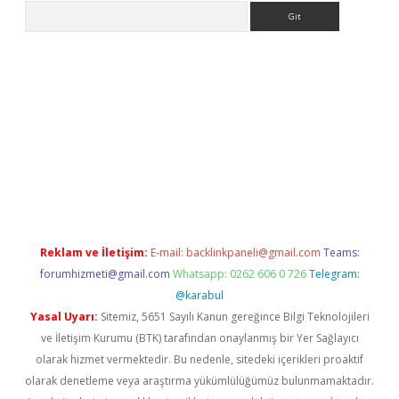
Arama
riş
Reklam ve İletişim:
E-mail:
backlinkpaneli@gmail.com
Teams:
forumhizmeti@gmail.com
Whatsapp: 0262 606 0 726
Telegram:
@karabul
Yasal Uyarı:
Sitemiz, 5651 Sayılı Kanun gereğince Bilgi Teknolojileri
ve İletişim Kurumu (BTK) tarafından onaylanmış bir Yer Sağlayıcı
olarak hizmet vermektedir. Bu nedenle, sitedeki içerikleri proaktif
olarak denetleme veya araştırma yükümlülüğümüz bulunmamaktadır.