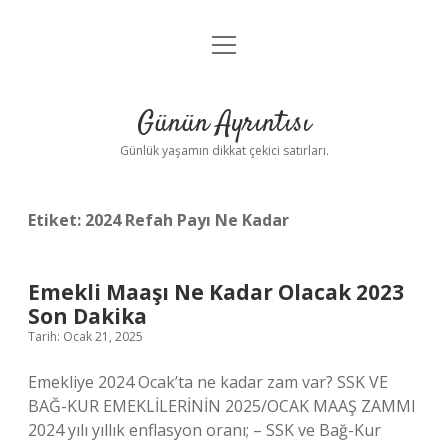
menüyü
Anasayfa
aç
Gizlilik Politikası
Günün Ayrıntısı
Yasal Uyarı
Günlük yaşamın dikkat çekici satırları.
Hakkımızda
Etiket:
2024 Refah Payı Ne Kadar
Emekli Maaşı Ne Kadar Olacak 2023
Son Dakika
Tarih: Ocak 21, 2025
Emekliye 2024 Ocak’ta ne kadar zam var? SSK VE
BAĞ-KUR EMEKLİLERİNİN 2025/OCAK MAAŞ ZAMMI
2024 yılı yıllık enflasyon oranı; – SSK ve Bağ-Kur