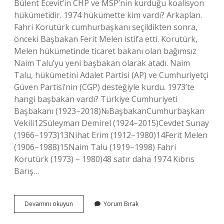
Bülent Ecevit’in CHP ve MSP’nin kurduğu koalisyon
hükümetidir. 1974 hükümette kim vardı? Arkaplan.
Fahri Korutürk cumhurbaşkanı seçildikten sonra,
önceki Başbakan Ferit Melen istifa etti. Korutürk,
Melen hükümetinde ticaret bakanı olan bağımsız
Naim Talu’yu yeni başbakan olarak atadı. Naim
Talu, hükümetini Adalet Partisi (AP) ve Cumhuriyetçi
Güven Partisi’nin (CGP) desteğiyle kurdu. 1973’te
hangi başbakan vardı? Türkiye Cumhuriyeti
Başbakanı (1923–2018)№BaşbakanCumhurbaşkan
Vekili12Süleyman Demirel (1924–2015)Cevdet Sunay
(1966–1973)13Nihat Erim (1912–1980)14Ferit Melen
(1906–1988)15Naim Talu (1919–1998) Fahri
Korutürk (1973) – 1980)48 satır daha 1974 Kıbrıs
Barış…
1974
Devamını okuyun
Yorum Bırak
Yılında
Türkiyenin