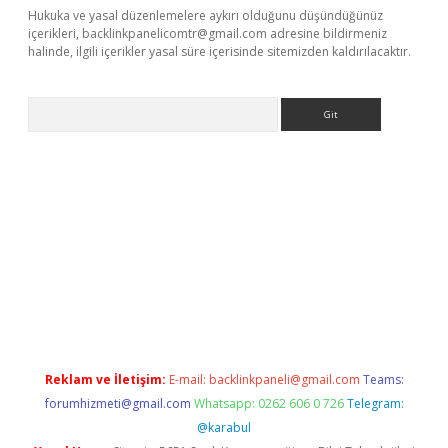
Hukuka ve yasal düzenlemelere aykırı olduğunu düşündüğünüz
içerikleri,
backlinkpanelicomtr@gmail.com
adresine bildirmeniz
halinde, ilgili içerikler yasal süre içerisinde sitemizden kaldırılacaktır.
Arama
riş
Reklam ve İletişim:
E-mail:
backlinkpaneli@gmail.com
Teams:
forumhizmeti@gmail.com
Whatsapp: 0262 606 0 726
Telegram:
@karabul