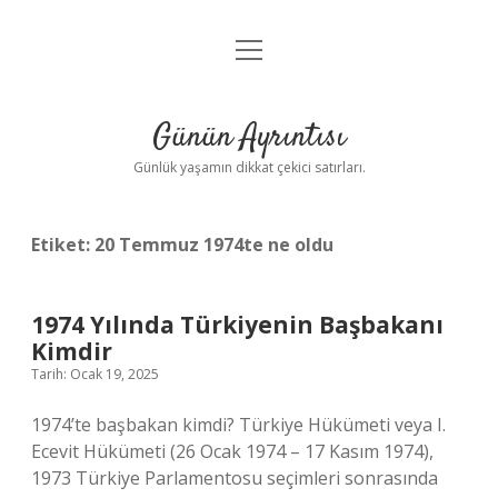
menüyü
Anasayfa
aç
Gizlilik Politikası
Günün Ayrıntısı
Yasal Uyarı
Günlük yaşamın dikkat çekici satırları.
Hakkımızda
Etiket:
20 Temmuz 1974te ne oldu
1974 Yılında Türkiyenin Başbakanı
Kimdir
Tarih: Ocak 19, 2025
1974’te başbakan kimdi? Türkiye Hükümeti veya I.
Ecevit Hükümeti (26 Ocak 1974 – 17 Kasım 1974),
1973 Türkiye Parlamentosu seçimleri sonrasında