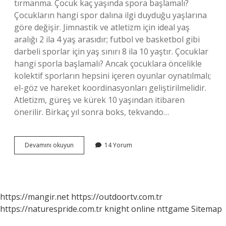
tırmanma. Çocuk kaç yaşında spora başlamalı?
Çocukların hangi spor dalına ilgi duyduğu yaşlarına
göre değişir. Jimnastik ve atletizm için ideal yaş
aralığı 2 ila 4 yaş arasıdır; futbol ve basketbol gibi
darbeli sporlar için yaş sınırı 8 ila 10 yaştır. Çocuklar
hangi sporla başlamalı? Ancak çocuklara öncelikle
kolektif sporların hepsini içeren oyunlar oynatılmalı;
el-göz ve hareket koordinasyonları geliştirilmelidir.
Atletizm, güreş ve kürek 10 yaşından itibaren
önerilir. Birkaç yıl sonra boks, tekvando…
2
Devamını okuyun
14 Yorum
Yaş
Bebek
Hangi
Sporları
Yapabilir
https://mangir.net
https://outdoortv.com.tr
https://naturespride.com.tr
knight online
nttgame
Sitemap