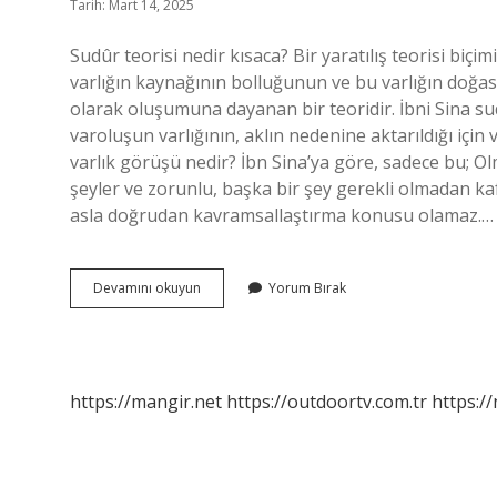
Tarih: Mart 14, 2025
Sudûr teorisi nedir kısaca? Bir yaratılış teorisi biçim
varlığın kaynağının bolluğunun ve bu varlığın doğas
olarak oluşumuna dayanan bir teoridir. İbni Sina sud
varoluşun varlığının, aklın nedenine aktarıldığı için 
varlık görüşü nedir? İbn Sina’ya göre, sadece bu; O
şeyler ve zorunlu, başka bir şey gerekli olmadan ka
asla doğrudan kavramsallaştırma konusu olamaz.…
Ibni
Devamını okuyun
Yorum Bırak
Sina
Şudur
Görüşü
Nedir
https://mangir.net
https://outdoortv.com.tr
https:/