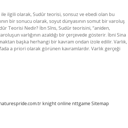
i ile ilgili olarak, Sudûr teorisi, sonsuz ve ebedi olan bu
ının bir sonucu olarak, soyut dünyasının somut bir varoluş
ûr Teorisi Nedir? İbn Sîns, Sudûr teorisini, “aniden,
varoluşun varlığının azaldığı bir çerçevede gösterir. İbni Sina
lmaktan başka herhangi bir kavram ondan izole edilir. Varlık,
fada a priori olarak görünen kavramlardır. Varlık gerçeği
/naturespride.com.tr
knight online
nttgame
Sitemap