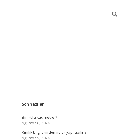
Sidebar
Son Yazılar
grandoperabet giriş
Bir irtifa kaç metre ?
Ağustos 6, 2026
Kimlik bilgilerinden neler yapılabilir ?
Ağustos 5, 2026